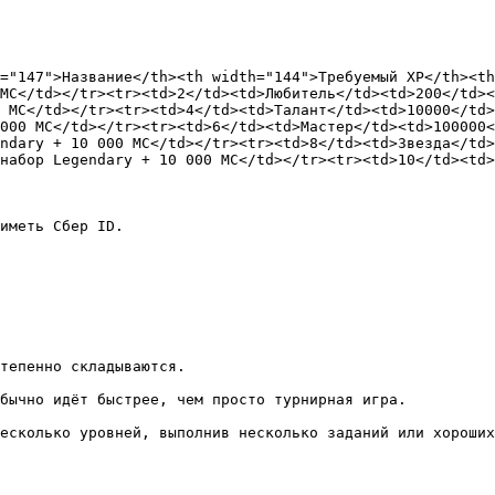
="147">Название</th><th width="144">Требуемый XP</th><th
MC</td></tr><tr><td>2</td><td>Любитель</td><td>200</td><
 MC</td></tr><tr><td>4</td><td>Талант</td><td>10000</td>
000 MC</td></tr><tr><td>6</td><td>Мастер</td><td>100000<
ndary + 10 000 МС</td></tr><tr><td>8</td><td>Звезда</td>
набор Legendary + 10 000 МС</td></tr><tr><td>10</td><td>
иметь Сбер ID.
