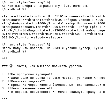
{% hint style="warning" %}

Конкретные цифры и награды могут быть изменены.

{% endhint %}

<table><thead><tr><th width="116">Уровень</th><th width
<td>Новичок</td><td>1</td><td>35 наборов Common + 5000 
<td>Дублёр</td><td>1000</td><td>1 набор Uncommon + 2000
<td>Профессионал</td><td>50000</td><td>1 набор Epic + 7
<td>7</td><td>Лидер</td><td>150000</td><td>2 набор Lege
</tr><tr><td>9</td><td>Чемпион</td><td>50000</td><td>4 
000 МС</td></tr></tbody></table>

{% hint style="success" %}

Чтобы получить награды, начиная с уровня Дублёр, нужно 
{% endhint %}

***

### 🏆 Советы, как быстрее повышать уровень

1. **Не пропускай турниры**

   * Даже если не занял топовые места, турнирные XP постепенно складываются.

2. **Выполняй задания**

   * Прокачка через квесты (ежедневные, еженедельные) обычно идёт быстрее, чем просто турнирная игра.

3. **Лови сезонные ивенты**

   * В периоды повышенного XP можно скакнуть сразу на несколько уровней, выполнив несколько заданий или хороших выступлений в турнирах.
