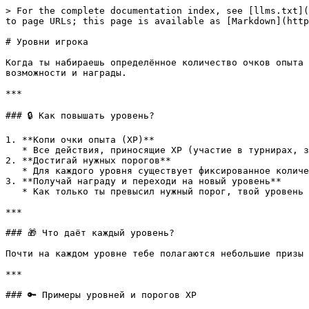
> For the complete documentation index, see [llms.txt](
to page URLs; this page is available as [Markdown](http
# Уровни игрока

Когда ты набираешь определённое количество очков опыта 
возможности и награды.

***

### 🔒 Как повышать уровень?

1. **Копи очки опыта (XP)**

   * Все действия, приносящие XP (участие в турнирах, задания, ивенты), постепенно продвигают тебя к следующему уровню.

2. **Достигай нужных порогов**

   * Для каждого уровня существует фиксированное количество XP, которое нужно набрать. Например, 200 XP для первого повышения, 1000 XP для второго и т.д.

3. **Получай награду и переходи на новый уровень**

   * Как только ты превысил нужный порог, твой уровень возрастёт автоматически.

***

### 🎁 Что даёт каждый уровень?

Почти на каждом уровне тебе полагаются небольшие призы 
***

### 🔑 Примеры уровней и порогов XP
