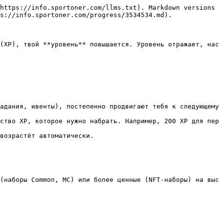
https://info.sportoner.com/llms.txt). Markdown versions 
s://info.sportoner.com/progress/3534534.md).

(XP), твой **уровень** повышается. Уровень отражает, нас
(наборы Common, MC) или более ценные (NFT-наборы) на выс