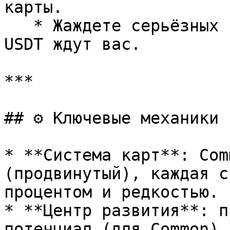
карты.

   * Жаждете серьёзных турниров и торговли? NFT и 
USDT ждут вас.

***

## ⚙️ Ключевые механики

* **Система карт**: Com
(продвинутый), каждая с
процентом и редкостью.

* **Центр развития**: п
потенциал (для Common),