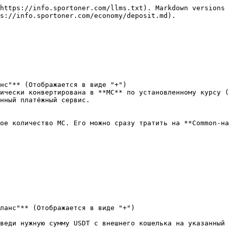
https://info.sportoner.com/llms.txt). Markdown versions 
s://info.sportoner.com/economy/deposit.md).

нс"** (Отображается в виде "+")

ически конвертирована в **MC** по установленному курсу (
нный платёжный сервис.

ое количество MC. Его можно сразу тратить на **Common-на
ланс"** (Отображается в виде "+")

веди нужную сумму USDT с внешнего кошелька на указанный 