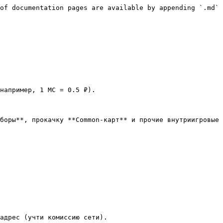
of documentation pages are available by appending `.md` 
например, 1 MC = 0.5 ₽).

боры**, прокачку **Common-карт** и прочие внутриигровые 
адрес (учти комиссию сети).
