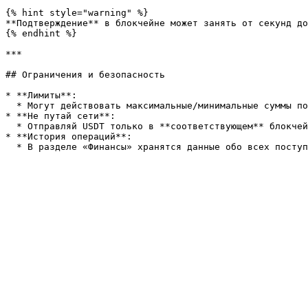
{% hint style="warning" %}

**Подтверждение** в блокчейне может занять от секунд до
{% endhint %}

***

## Ограничения и безопасность

* **Лимиты**:

  * Могут действовать максимальные/минимальные суммы пополнения или комиссии за транзакции (смотри правила в игре).

* **Не путай сети**:

  * Отправляй USDT только в **соответствующем** блокчейне (ERC20, TRC20 и т.д.), иначе средства могут быть утеряны.

* **История операций**:
