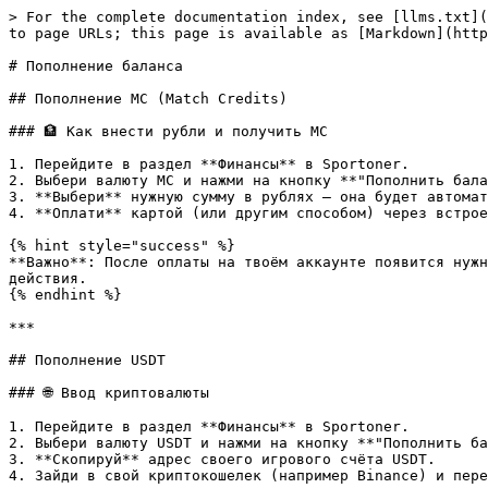
> For the complete documentation index, see [llms.txt](
to page URLs; this page is available as [Markdown](http
# Пополнение баланса

## Пополнение MC (Match Credits)

### 🏦 Как внести рубли и получить MC

1. Перейдите в раздел **Финансы** в Sportoner.

2. Выбери валюту MC и нажми на кнопку **"Пополнить бала
3. **Выбери** нужную сумму в рублях — она будет автомат
4. **Оплати** картой (или другим способом) через встрое
{% hint style="success" %}

**Важно**: После оплаты на твоём аккаунте появится нужн
действия.

{% endhint %}

***

## Пополнение USDT

### 🌐 Ввод криптовалюты

1. Перейдите в раздел **Финансы** в Sportoner.

2. Выбери валюту USDT и нажми на кнопку **"Пополнить ба
3. **Скопируй** адрес своего игрового счёта USDT.

4. Зайди в свой криптокошелек (например Binance) и пере