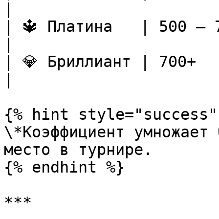
|

| 🔱 Платина   | 500 – 700 
|

| 💎 Бриллиант | 700+      
|

{% hint style="success" 
\*Коэффициент умножает 
место в турнире.

{% endhint %}

***
