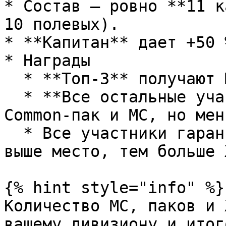
* Состав — ровно **11 к
10 полевых).

* **Капитан** дает +50 
* Награды

  * **Топ-3** получают Match Credits и Common-пак.

  * **Все остальные участники** тоже получают 
Common-пак и MC, но мень
  * Все участники гарантированно получают XP; чем 
выше место, тем больше X
{% hint style="info" %}

Количество MC, паков и 
вашему дивизиону и итог