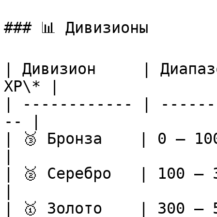
### 📊 Дивизионы

| Дивизион     | Диапаз
XP\* |

| ------------ | ------
-- |

| 🥉 Бронза    | 0 – 100   
|

| 🥈 Серебро   | 100 – 300 
|

| 🥇 Золото    | 300 – 500 