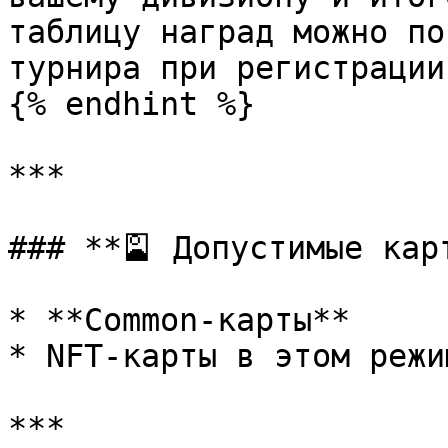
таблицу наград можно по
турнира при регистрации.
{% endhint %}

***

### **🎴 Допустимые карт
* **Common-карты**

* NFT-карты в этом режи
***
