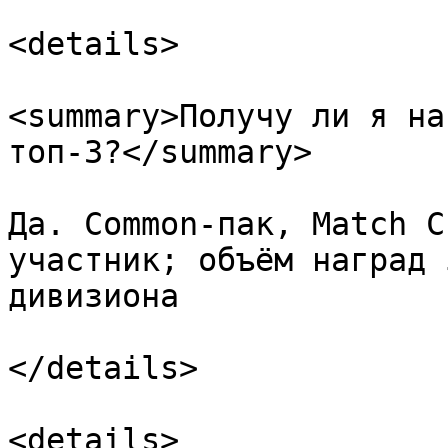
<details>

<summary>Получу ли я на
топ-3?</summary>

Да. Common-пак, Match C
участник; объём наград 
дивизиона

</details>

<details>
